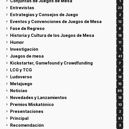
Conjuntas de Juegos de Mesa
1
Entrevistas
23
Estrategias y Consejos de Juego
2
Eventos y Convenciones de Juegos de Mesa
12
Fase de Regreso
8
Historia y Cultura de los Juegos de Mesa
18
Humor
11
Investigación
1
Juegos de mesa
41
Kickstarter, Gamefound y Crowdfunding
7
LCG y TCG
9
Ludoverso
18
Metajuego
15
Noticias
85
Novedades y Lanzamientos
18
Premios Miskatónico
10
Presentaciones
2
Principal
81
Recomendación
3