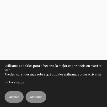
https://www.wericmartin.com/return-to-andor-in-late-
Utilizamos cookies para ofrecerte la mejor experiencia en nuestra
web.
2026/
Puedes aprender más sobre qué cookies utilizamos o desactivarlas
en los
ajustes
.
Un post en facebook muestra esta foto sobre el juego
Aceptar
Rechazar
de Sébastien Dujardin. No hay más información de