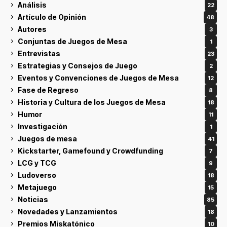
Análisis
22
Artículo de Opinión
48
Autores
3
Conjuntas de Juegos de Mesa
1
Entrevistas
23
Estrategias y Consejos de Juego
2
Eventos y Convenciones de Juegos de Mesa
12
Fase de Regreso
8
Historia y Cultura de los Juegos de Mesa
18
Humor
11
Investigación
1
Juegos de mesa
41
Kickstarter, Gamefound y Crowdfunding
7
LCG y TCG
9
Ludoverso
18
Metajuego
15
Noticias
85
Novedades y Lanzamientos
18
Premios Miskatónico
10