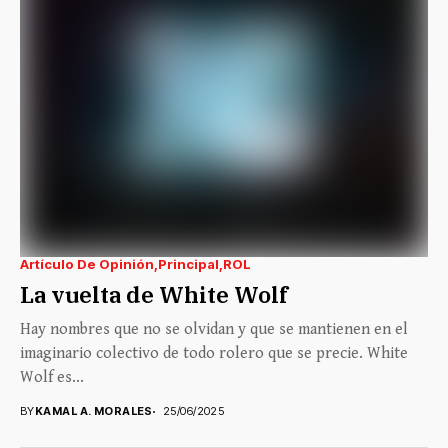
Artículo De Opinión
Principal
ROL
La vuelta de White Wolf
Hay nombres que no se olvidan y que se mantienen en el
imaginario colectivo de todo rolero que se precie. White
Wolf es...
BY
KAMAL A. MORALES
25/06/2025