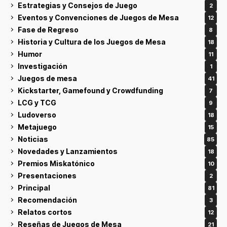
Estrategias y Consejos de Juego
2
Eventos y Convenciones de Juegos de Mesa
12
Fase de Regreso
8
Historia y Cultura de los Juegos de Mesa
18
Humor
11
Investigación
1
Juegos de mesa
41
Kickstarter, Gamefound y Crowdfunding
7
LCG y TCG
9
Ludoverso
18
Metajuego
15
Noticias
85
Novedades y Lanzamientos
18
Premios Miskatónico
10
Presentaciones
2
Principal
81
Recomendación
3
Relatos cortos
12
Reseñas de Juegos de Mesa
21