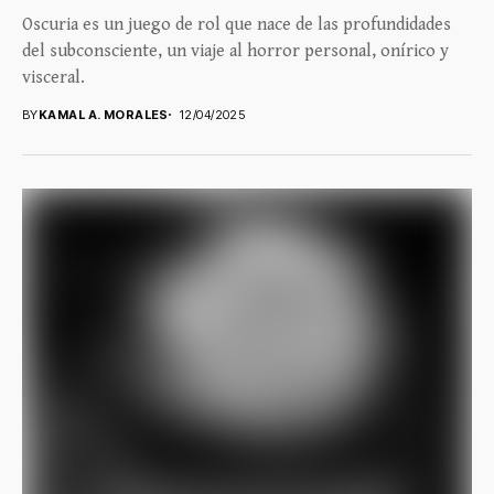
Oscuria es un juego de rol que nace de las profundidades
del subconsciente, un viaje al horror personal, onírico y
visceral.
BY
KAMAL A. MORALES
12/04/2025