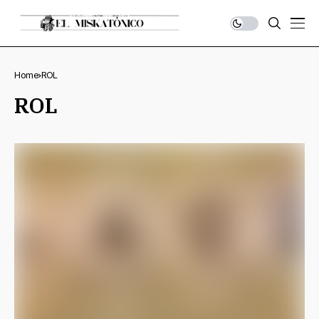
Home
ROL
ROL