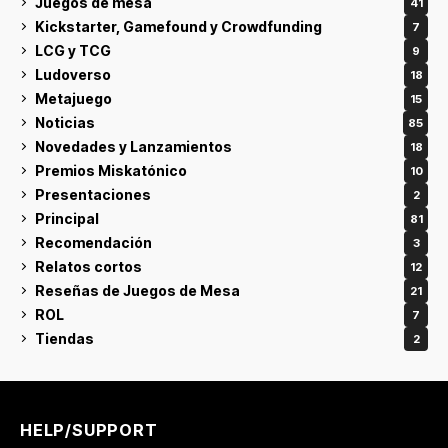
Juegos de mesa
41
Kickstarter, Gamefound y Crowdfunding
7
LCG y TCG
9
Ludoverso
18
Metajuego
15
Noticias
85
Novedades y Lanzamientos
18
Premios Miskatónico
10
Presentaciones
2
Principal
81
Recomendación
3
Relatos cortos
12
Reseñas de Juegos de Mesa
21
ROL
7
Tiendas
2
HELP/SUPPORT