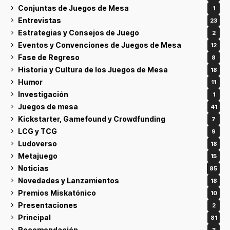
Conjuntas de Juegos de Mesa
1
Entrevistas
23
Estrategias y Consejos de Juego
2
Eventos y Convenciones de Juegos de Mesa
12
Fase de Regreso
8
Historia y Cultura de los Juegos de Mesa
18
Humor
11
Investigación
1
Juegos de mesa
41
Kickstarter, Gamefound y Crowdfunding
7
LCG y TCG
9
Ludoverso
18
Metajuego
15
Noticias
85
Novedades y Lanzamientos
18
Premios Miskatónico
10
Presentaciones
2
Principal
81
Recomendación
3