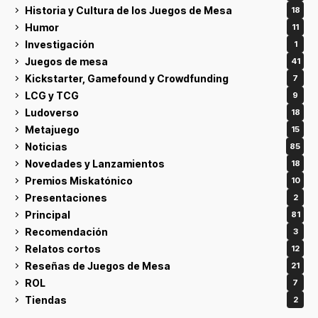
Historia y Cultura de los Juegos de Mesa
18
Humor
11
Investigación
1
Juegos de mesa
41
Kickstarter, Gamefound y Crowdfunding
7
LCG y TCG
9
Ludoverso
18
Metajuego
15
Noticias
85
Novedades y Lanzamientos
18
Premios Miskatónico
10
Presentaciones
2
Principal
81
Recomendación
3
Relatos cortos
12
Reseñas de Juegos de Mesa
21
ROL
7
Tiendas
2