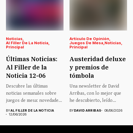
Noticias
Artículo De Opinión
Al Filler De La Noticia
Juegos De Mesa
Noticias
Principal
Principal
Últimas Noticias:
Austeridad deluxe
Al Filler de la
y premios de
Noticia 12-06
tómbola
Descubre las últimas
Una newsletter de David
noticias semanales sobre
Arribas, con lo mejor que
juegos de mesa: novedades,
he descubierto, leído...
lanzamientos, eventos...
BY
AL FILLER DE LA NOTICIA
BY
DAVID ARRIBAS
08/06/2026
12/06/2026