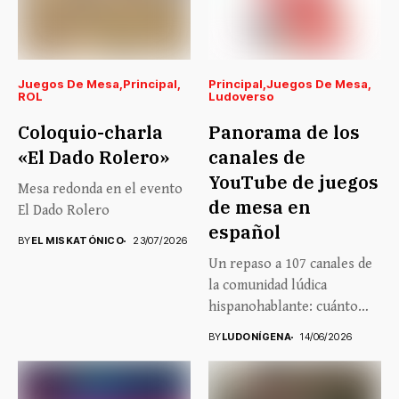
Juegos De Mesa
Principal
Principal
Juegos De Mesa
ROL
Ludoverso
Coloquio-charla
Panorama de los
«El Dado Rolero»
canales de
YouTube de juegos
Mesa redonda en el evento
de mesa en
El Dado Rolero
español
BY
EL MISKATÓNICO
23/07/2026
Un repaso a 107 canales de
la comunidad lúdica
hispanohablante: cuánto
crecen,...
BY
LUDONÍGENA
14/06/2026