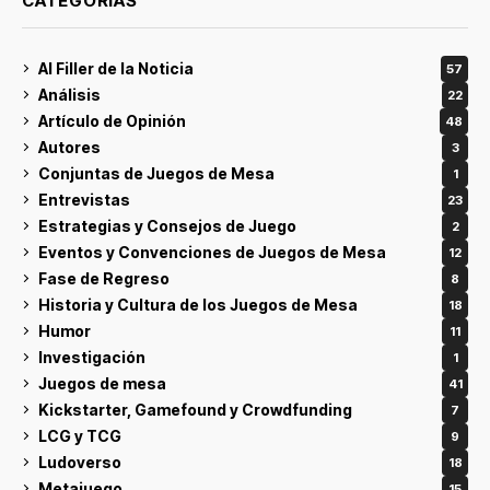
CATEGORÍAS
Al Filler de la Noticia
57
Análisis
22
Artículo de Opinión
48
Autores
3
Conjuntas de Juegos de Mesa
1
Entrevistas
23
Estrategias y Consejos de Juego
2
Eventos y Convenciones de Juegos de Mesa
12
Fase de Regreso
8
Historia y Cultura de los Juegos de Mesa
18
Humor
11
Investigación
1
Juegos de mesa
41
Kickstarter, Gamefound y Crowdfunding
7
LCG y TCG
9
Ludoverso
18
Metajuego
15