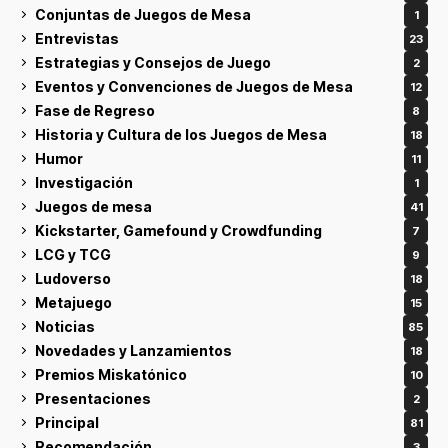
Conjuntas de Juegos de Mesa
1
Entrevistas
23
Estrategias y Consejos de Juego
2
Eventos y Convenciones de Juegos de Mesa
12
Fase de Regreso
8
Historia y Cultura de los Juegos de Mesa
18
Humor
11
Investigación
1
Juegos de mesa
41
Kickstarter, Gamefound y Crowdfunding
7
LCG y TCG
9
Ludoverso
18
Metajuego
15
Noticias
85
Novedades y Lanzamientos
18
Premios Miskatónico
10
Presentaciones
2
Principal
81
Recomendación
3