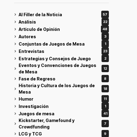
Al Filler de la Noticia
57
Análisis
22
Artículo de Opinión
48
Autores
3
Conjuntas de Juegos de Mesa
1
Entrevistas
23
Estrategias y Consejos de Juego
2
Eventos y Convenciones de Juegos
12
de Mesa
Fase de Regreso
8
Historia y Cultura de los Juegos de
18
Mesa
Humor
11
Investigación
1
Juegos de mesa
41
Kickstarter, Gamefound y
7
Crowdfunding
LCG y TCG
9