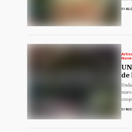
BY
AL
Artíc
Nove
UN
de 
Undau
nueva
coope
BY
RI