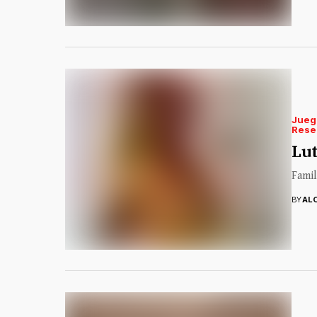
Jueg
Rese
Lut
Famil
BY
AL