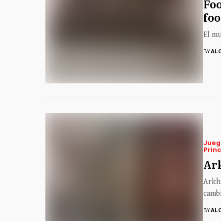
Foo
fo
El mu
BY
AL
Jueg
Princ
Ar
Arkh
cambi
BY
AL