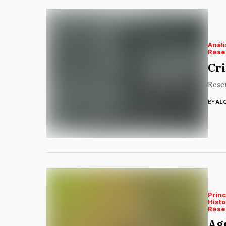
Análi
Rese
Cri
Reseñ
BY
AL
Princ
Histo
Rese
Agr