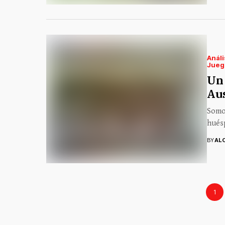
Análi
Jueg
Un 
Aus
Somos
hués
BY
AL
1