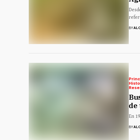
Desde
refer
BY
AL
Princ
Histo
Rese
Bus
de 
En 19
BY
AL