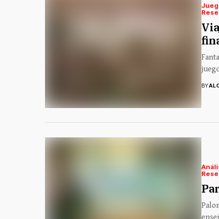
Jueg
Rese
Via
fin
Fanta
juego
BY
AL
Análi
Rese
Par
Palom
enseñ