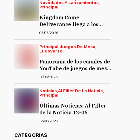
Novedades Y Lanzamientos
Principal
Kingdom Come:
Deliverance llega a los
juegos de mesa… y la
03/07/2026
polémica también
Principal
Juegos De Mesa
Ludoverso
Panorama de los canales de
YouTube de juegos de mesa
en español
14/06/2026
Noticias
Al Filler De La Noticia
Principal
Últimas Noticias: Al Filler
de la Noticia 12-06
12/06/2026
CATEGORÍAS