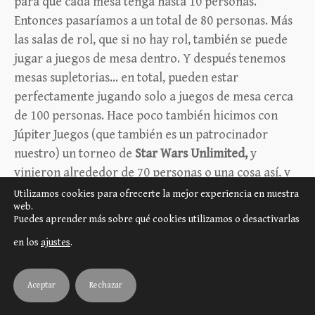
para que cada mesa tenga hasta 10 personas.
Entonces pasaríamos a un total de 80 personas. Más
las salas de rol, que si no hay rol, también se puede
jugar a juegos de mesa dentro. Y después tenemos
mesas supletorias… en total, pueden estar
perfectamente jugando solo a juegos de mesa cerca
de 100 personas. Hace poco también hicimos con
Júpiter Juegos (que también es un patrocinador
nuestro) un torneo de
Star Wars Unlimited,
y
vinieron alrededor de 70 personas o una cosa así, y
había sitio, es decir, que igual alguna mesa supletoria
Utilizamos cookies para ofrecerte la mejor experiencia en nuestra
web.
hay que poner, pero no hay problema porque el club
Puedes aprender más sobre qué cookies utilizamos o desactivarlas
es muy grande y hay espacio.
en los
ajustes
.
Pilar: ¿Cuál es el precio por ser socio?
Aceptar
Rechazar
Luis:
El precio por ser socio son 20 euros al mes. Se