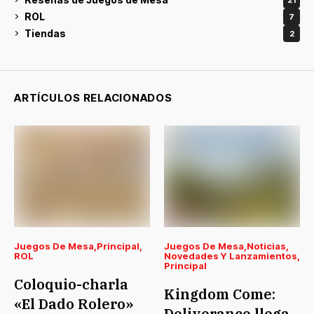
ROL
7
Tiendas
2
ARTÍCULOS RELACIONADOS
Juegos De Mesa
Principal
Juegos De Mesa
Noticias
ROL
Novedades Y Lanzamientos
Principal
Coloquio-charla
Kingdom Come:
«El Dado Rolero»
Deliverance llega