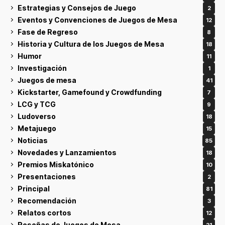
Estrategias y Consejos de Juego
2
Eventos y Convenciones de Juegos de Mesa
12
Fase de Regreso
8
Historia y Cultura de los Juegos de Mesa
18
Humor
11
Investigación
1
Juegos de mesa
41
Kickstarter, Gamefound y Crowdfunding
7
LCG y TCG
9
Ludoverso
18
Metajuego
15
Noticias
85
Novedades y Lanzamientos
18
Premios Miskatónico
10
Presentaciones
2
Principal
81
Recomendación
3
Relatos cortos
12
Reseñas de Juegos de Mesa
21