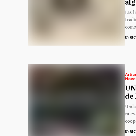
al
Las l
tradi
como 
BY
RI
Artíc
Nove
UN
de 
Undau
nueva
coope
BY
RI