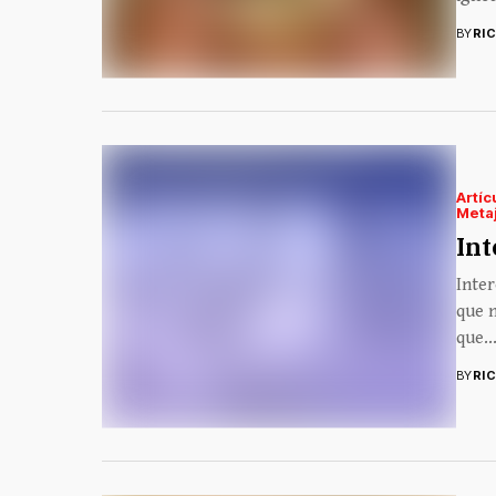
BY
RI
Artíc
Meta
Int
Inter
que n
que..
BY
RI