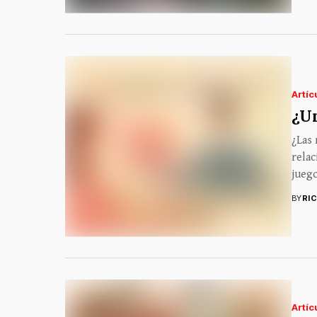
Artíc
¿Un
¿Las 
relac
juego
BY
RI
Artíc