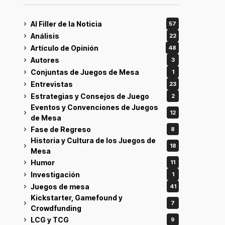
Al Filler de la Noticia
57
Análisis
22
Artículo de Opinión
48
Autores
3
Conjuntas de Juegos de Mesa
1
Entrevistas
23
Estrategias y Consejos de Juego
2
Eventos y Convenciones de Juegos
12
de Mesa
Fase de Regreso
8
Historia y Cultura de los Juegos de
18
Mesa
Humor
11
Investigación
1
Juegos de mesa
41
Kickstarter, Gamefound y
7
Crowdfunding
LCG y TCG
9