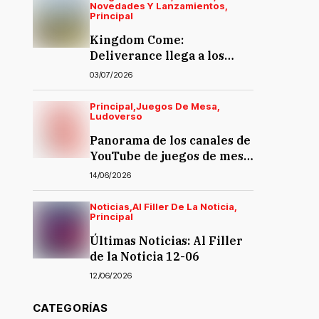
Novedades Y Lanzamientos
Principal
Kingdom Come:
Deliverance llega a los
juegos de mesa… y la
03/07/2026
polémica también
Principal
Juegos De Mesa
Ludoverso
Panorama de los canales de
YouTube de juegos de mesa
en español
14/06/2026
Noticias
Al Filler De La Noticia
Principal
Últimas Noticias: Al Filler
de la Noticia 12-06
12/06/2026
CATEGORÍAS