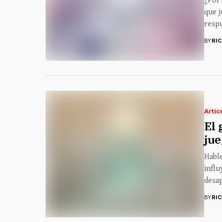
¿Por
que j
respu
BY
RI
Artíc
El 
ju
Hable
influ
desap
BY
RI