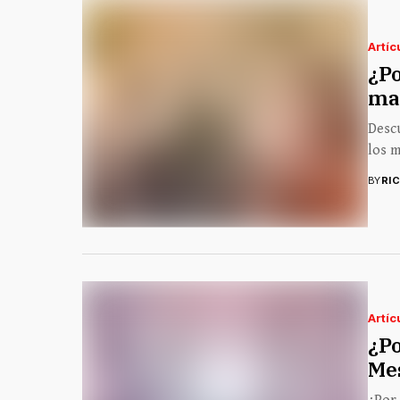
Artíc
¿Po
maz
Descu
los m
BY
RI
Artíc
¿Po
Me