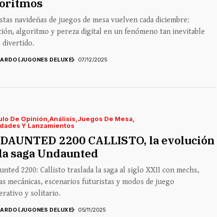
goritmos
istas navideñas de juegos de mesa vuelven cada diciembre:
ción, algoritmo y pereza digital en un fenómeno tan inevitable
divertido.
CARDO (JUGONES DELUXE)
07/12/2025
ulo De Opinión
Análisis
Juegos De Mesa
dades Y Lanzamientos
DAUNTED 2200 CALLISTO, la evolución
la saga Undaunted
nted 2200: Callisto traslada la saga al siglo XXII con mechs,
s mecánicas, escenarios futuristas y modos de juego
rativo y solitario.
CARDO (JUGONES DELUXE)
05/11/2025