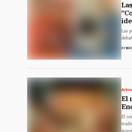
Las
“Co
id
Las p
debat
BY
RI
Artíc
El 
Enc
El c
tradu
ignor