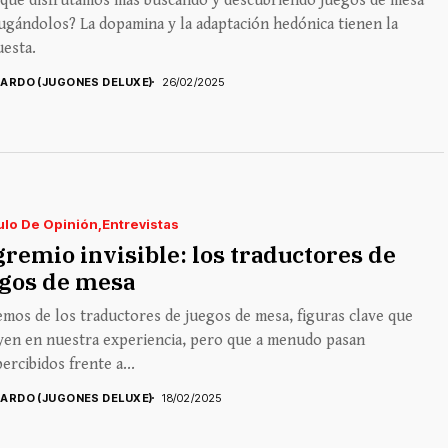
 qué disfrutamos más buscando y descubriendo juegos de mesa
ugándolos? La dopamina y la adaptación hedónica tienen la
esta.
CARDO (JUGONES DELUXE)
26/02/2025
ulo De Opinión
Entrevistas
gremio invisible: los traductores de
egos de mesa
mos de los traductores de juegos de mesa, figuras clave que
yen en nuestra experiencia, pero que a menudo pasan
ercibidos frente a...
CARDO (JUGONES DELUXE)
18/02/2025