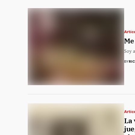
Artíc
Me 
Soy a
BY
RI
Artíc
La 
jue