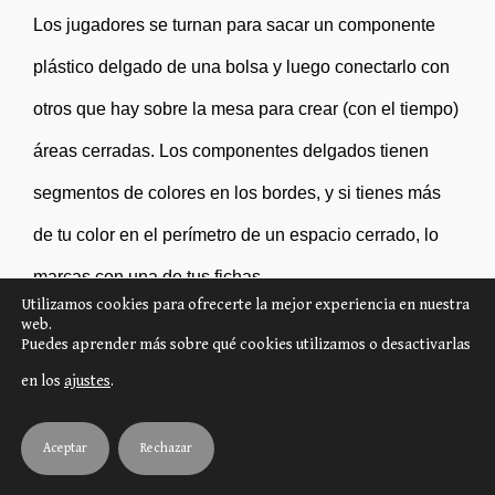
Los jugadores se turnan para sacar un componente
plástico delgado de una bolsa y luego conectarlo con
otros que hay sobre la mesa para crear (con el tiempo)
áreas cerradas. Los componentes delgados tienen
segmentos de colores en los bordes, y si tienes más
de tu color en el perímetro de un espacio cerrado, lo
marcas con una de tus fichas.
Utilizamos cookies para ofrecerte la mejor experiencia en nuestra
web.
Puedes aprender más sobre qué cookies utilizamos o desactivarlas
El juego cuenta con diez cartas de poder únicas, con
en los
ajustes
.
tres poderes aleatorios activos en cada partida para
establecer las condiciones de puntuación para todos
Aceptar
Rechazar
los jugadores.