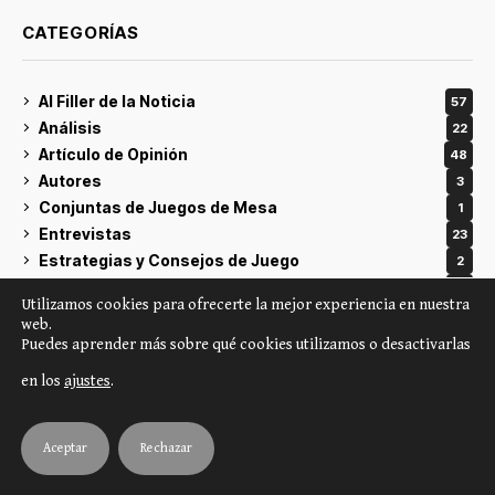
CATEGORÍAS
Al Filler de la Noticia
57
Análisis
22
Artículo de Opinión
48
Autores
3
Conjuntas de Juegos de Mesa
1
Entrevistas
23
Estrategias y Consejos de Juego
2
Eventos y Convenciones de Juegos de Mesa
12
Utilizamos cookies para ofrecerte la mejor experiencia en nuestra
Fase de Regreso
8
web.
Historia y Cultura de los Juegos de Mesa
18
Puedes aprender más sobre qué cookies utilizamos o desactivarlas
Humor
11
en los
ajustes
.
Investigación
1
Juegos de mesa
41
Kickstarter, Gamefound y Crowdfunding
7
Aceptar
Rechazar
LCG y TCG
9