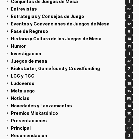
Conjuntas de Juegos de Mesa
1
Entrevistas
23
Estrategias y Consejos de Juego
2
Eventos y Convenciones de Juegos de Mesa
12
Fase de Regreso
8
Historia y Cultura de los Juegos de Mesa
18
Humor
11
Investigación
1
Juegos de mesa
41
Kickstarter, Gamefound y Crowdfunding
7
LCG y TCG
9
Ludoverso
18
Metajuego
15
Noticias
85
Novedades y Lanzamientos
18
Premios Miskatónico
10
Presentaciones
2
Principal
81
Recomendación
3