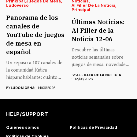
Principal
Juegos De Mesa
Noticias
Ludoverso
Al Filler De La Noticia
Principal
Panorama de los
Últimas Noticias:
canales de
Al Filler de la
YouTube de juegos
Noticia 12-06
de mesa en
Descubre las últimas
español
noticias semanales sobre
Un repaso a 107 canales de
juegos de mesa: novedades,
la comunidad lúdica
lanzamientos, eventos...
BY
AL FILLER DE LA NOTICIA
hispanohablante: cuánto
12/06/2026
crecen,...
BY
LUDONÍGENA
14/06/2026
HELP/SUPPORT
Quienes somos
Politicas de Privacidad
Politicas de Cookies