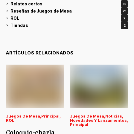
Relatos cortos
12
Reseñas de Juegos de Mesa
21
ROL
7
Tiendas
2
ARTÍCULOS RELACIONADOS
Juegos De Mesa
Principal
Juegos De Mesa
Noticias
ROL
Novedades Y Lanzamientos
Principal
Coloquio-charla