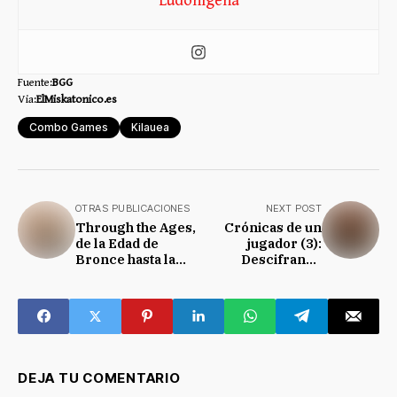
Ludonígena
Fuente:
BGG
Via:
ElMiskatonico.es
Combo Games
Kilauea
OTRAS PUBLICACIONES
NEXT POST
Through the Ages,
Crónicas de un
de la Edad de
jugador (3):
Bronce hasta la
Descifrando
informática
jeroglíficos como
Indiana Jones
DEJA TU COMENTARIO