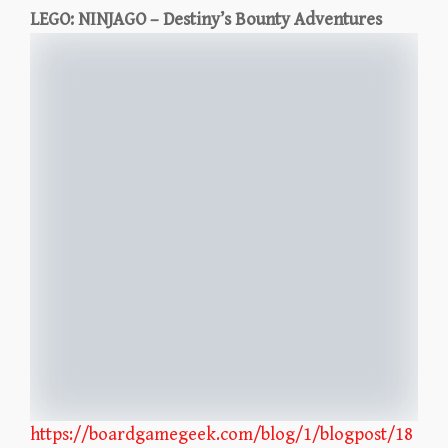
LEGO: NINJAGO – Destiny’s Bounty Adventures
https://boardgamegeek.com/blog/1/blogpost/18