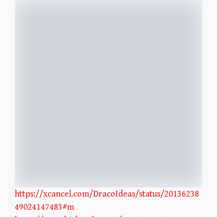
https://xcancel.com/DracoIdeas/status/20136238
49024147483#m