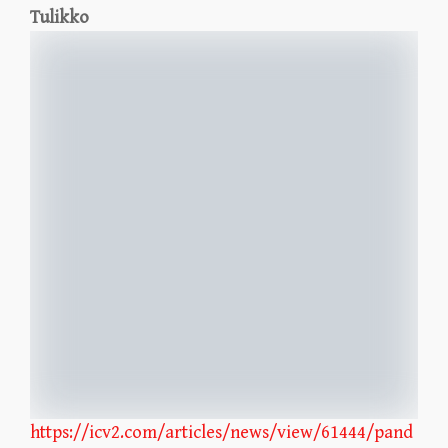
Tulikko
https://icv2.com/articles/news/view/61444/pand