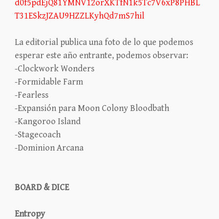
d0f5pdEjQ81YMNV12orXKTfN1k5Tc7V6xP8PHBL
T31ESkzJZAU9HZZLKyhQd7mS7hil
La editorial publica una foto de lo que podemos
esperar este año entrante, podemos observar:
-Clockwork Wonders
-Formidable Farm
-Fearless
-Expansión para Moon Colony Bloodbath
-Kangoroo Island
-Stagecoach
-Dominion Arcana
BOARD & DICE
Entropy