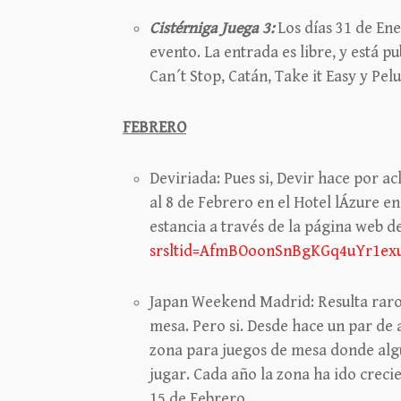
Cistérniga Juega 3:
Los días 31 de Ene
evento. La entrada es libre, y está p
Can´t Stop, Catán, Take it Easy y Pelu
FEBRERO
Deviriada: Pues si, Devir hace por a
al 8 de Febrero en el Hotel lÁzure e
estancia a través de la página web d
srsltid=AfmBOoonSnBgKGq4uYr1ex
Japan Weekend Madrid: Resulta raro
mesa. Pero si. Desde hace un par de a
zona para juegos de mesa donde algu
jugar. Cada año la zona ha ido creci
15 de Febrero.