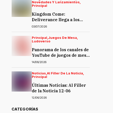
Novedades Y Lanzamientos
Principal
Kingdom Come:
Deliverance llega a los
juegos de mesa… y la
03/07/2026
polémica también
Principal
Juegos De Mesa
Ludoverso
Panorama de los canales de
YouTube de juegos de mesa
en español
14/06/2026
Noticias
Al Filler De La Noticia
Principal
Últimas Noticias: Al Filler
de la Noticia 12-06
12/06/2026
CATEGORÍAS