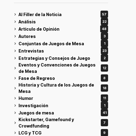
Al Filler de la Noticia
57
Análisis
22
Artículo de Opinión
48
Autores
3
Conjuntas de Juegos de Mesa
1
Entrevistas
23
Estrategias y Consejos de Juego
2
Eventos y Convenciones de Juegos
12
de Mesa
Fase de Regreso
8
Historia y Cultura de los Juegos de
18
Mesa
Humor
11
Investigación
1
Juegos de mesa
41
Kickstarter, Gamefound y
7
Crowdfunding
LCG y TCG
9