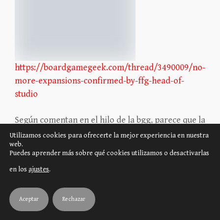
https://boardgamegeek.com/thread/3490009/no-
more-expansions-confirmed-by-ffg-head-of-
studio
Según comentan en el hilo de la bgg, parece que la
editorial considera Arkham Horror 3 como una
Utilizamos cookies para ofrecerte la mejor experiencia en nuestra
web.
línea terminada, por lo que no cabría esperar
Puedes aprender más sobre qué cookies utilizamos o desactivarlas
ningún tipo de contenido nuevo para el juego.
en los
ajustes
.
«En el estudio, tenemos que tomar decisiones sobre
la profundidad de las líneas de juego…
Aceptar
Rechazar
Probablemente sea un sueño haberlo respondido