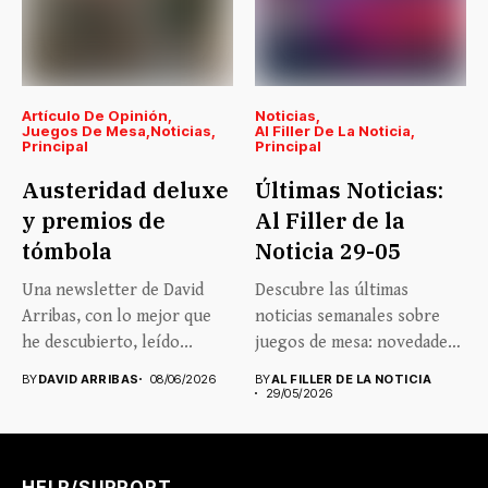
Artículo De Opinión
Noticias
Juegos De Mesa
Noticias
Al Filler De La Noticia
Principal
Principal
Austeridad deluxe
Últimas Noticias:
y premios de
Al Filler de la
tómbola
Noticia 29-05
Una newsletter de David
Descubre las últimas
Arribas, con lo mejor que
noticias semanales sobre
he descubierto, leído...
juegos de mesa: novedades,
lanzamientos, eventos...
BY
DAVID ARRIBAS
08/06/2026
BY
AL FILLER DE LA NOTICIA
29/05/2026
HELP/SUPPORT