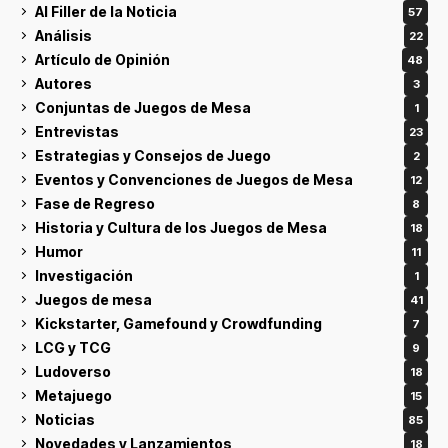
Al Filler de la Noticia
57
Análisis
22
Artículo de Opinión
48
Autores
3
Conjuntas de Juegos de Mesa
1
Entrevistas
23
Estrategias y Consejos de Juego
2
Eventos y Convenciones de Juegos de Mesa
12
Fase de Regreso
8
Historia y Cultura de los Juegos de Mesa
18
Humor
11
Investigación
1
Juegos de mesa
41
Kickstarter, Gamefound y Crowdfunding
7
LCG y TCG
9
Ludoverso
18
Metajuego
15
Noticias
85
Novedades y Lanzamientos
18