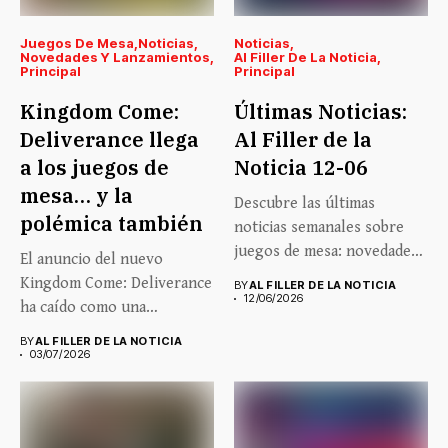
Juegos De Mesa
Noticias
Noticias
Novedades Y Lanzamientos
Al Filler De La Noticia
Principal
Principal
Kingdom Come:
Últimas Noticias:
Deliverance llega
Al Filler de la
a los juegos de
Noticia 12-06
mesa… y la
Descubre las últimas
polémica también
noticias semanales sobre
juegos de mesa: novedades,
El anuncio del nuevo
lanzamientos, eventos...
Kingdom Come: Deliverance
BY
AL FILLER DE LA NOTICIA
12/06/2026
ha caído como una
auténtica...
BY
AL FILLER DE LA NOTICIA
03/07/2026