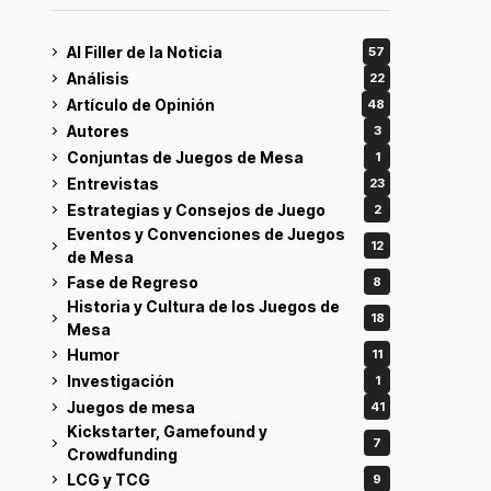
Al Filler de la Noticia
57
Análisis
22
Artículo de Opinión
48
Autores
3
Conjuntas de Juegos de Mesa
1
Entrevistas
23
Estrategias y Consejos de Juego
2
Eventos y Convenciones de Juegos
12
de Mesa
Fase de Regreso
8
Historia y Cultura de los Juegos de
18
Mesa
Humor
11
Investigación
1
Juegos de mesa
41
Kickstarter, Gamefound y
7
Crowdfunding
LCG y TCG
9