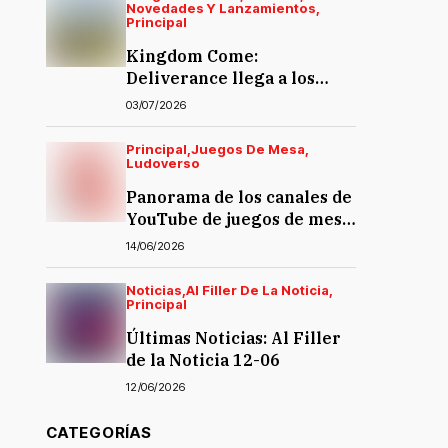
Novedades Y Lanzamientos
Principal
Kingdom Come:
Deliverance llega a los
juegos de mesa… y la
03/07/2026
polémica también
Principal
Juegos De Mesa
Ludoverso
Panorama de los canales de
YouTube de juegos de mesa
en español
14/06/2026
Noticias
Al Filler De La Noticia
Principal
Últimas Noticias: Al Filler
de la Noticia 12-06
12/06/2026
CATEGORÍAS