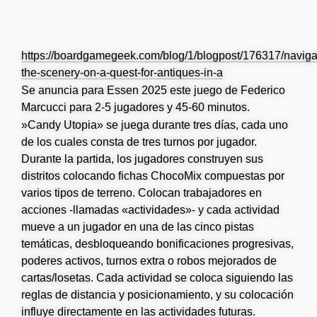
https://boardgamegeek.com/blog/1/blogpost/176317/naviga
the-scenery-on-a-quest-for-antiques-in-a
Se anuncia para Essen 2025 este juego de Federico
Marcucci para 2-5 jugadores y 45-60 minutos.
»Candy Utopia» se juega durante tres días, cada uno
de los cuales consta de tres turnos por jugador.
Durante la partida, los jugadores construyen sus
distritos colocando fichas ChocoMix compuestas por
varios tipos de terreno. Colocan trabajadores en
acciones -llamadas «actividades»- y cada actividad
mueve a un jugador en una de las cinco pistas
temáticas, desbloqueando bonificaciones progresivas,
poderes activos, turnos extra o robos mejorados de
cartas/losetas. Cada actividad se coloca siguiendo las
reglas de distancia y posicionamiento, y su colocación
influye directamente en las actividades futuras.