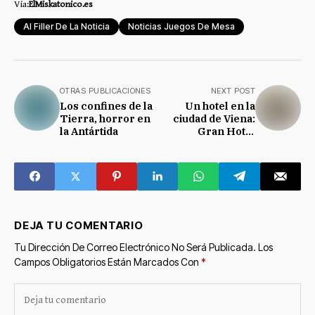
Via:
ElMiskatonico.es
Al Filler De La Noticia
Noticias Juegos De Mesa
OTRAS PUBLICACIONES
NEXT POST
Los confines de la
Un hotel en la
Tierra, horror en
ciudad de Viena:
la Antártida
Gran Hotel
Austria.
DEJA TU COMENTARIO
Tu Dirección De Correo Electrónico No Será Publicada.
Los
Campos Obligatorios Están Marcados Con
*