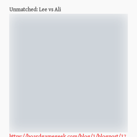
Unmatched: Lee vs Ali
https://boardgamegeek.com/blog/1/blogpost/17