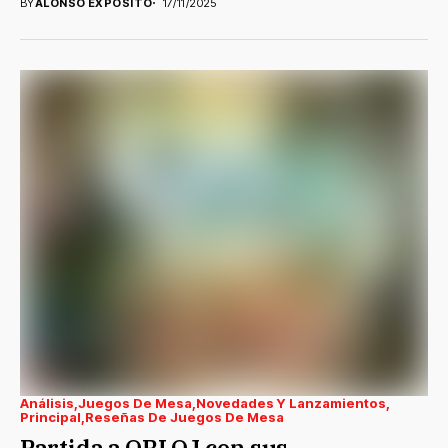
BY
ALONSO EXPÓSITO
17/11/2025
Análisis
Juegos De Mesa
Novedades Y Lanzamientos
Principal
Reseñas De Juegos De Mesa
Partida a ORLOJ con sus