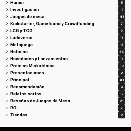
Humor
11
Investigación
1
Juegos de mesa
41
Kickstarter, Gamefound y Crowdfunding
7
LCG y TCG
9
Ludoverso
18
Metajuego
15
Noticias
85
Novedades y Lanzamientos
18
Premios Miskatónico
10
Presentaciones
2
Principal
81
Recomendación
3
Relatos cortos
12
Reseñas de Juegos de Mesa
21
ROL
7
Tiendas
2