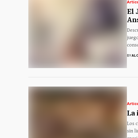
Artíc
El 
Ans
Descu
jueg
consc
BY
AL
Artíc
La 
Los c
sin l