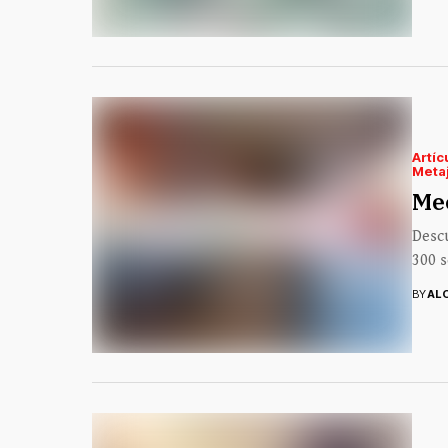
Artíc
Meta
Mec
Descu
300 s
BY
AL