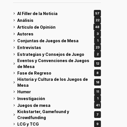
Al Filler de la Noticia
57
Análisis
22
Artículo de Opinión
48
Autores
3
Conjuntas de Juegos de Mesa
1
Entrevistas
23
Estrategias y Consejos de Juego
2
Eventos y Convenciones de Juegos
12
de Mesa
Fase de Regreso
8
Historia y Cultura de los Juegos de
18
Mesa
Humor
11
Investigación
1
Juegos de mesa
41
Kickstarter, Gamefound y
7
Crowdfunding
LCG y TCG
9