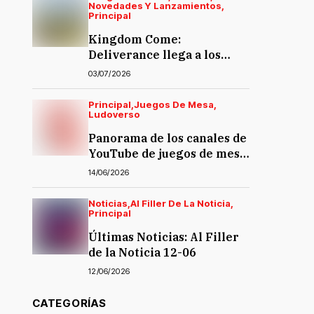
Novedades Y Lanzamientos
Principal
Kingdom Come:
Deliverance llega a los
juegos de mesa… y la
03/07/2026
polémica también
Principal
Juegos De Mesa
Ludoverso
Panorama de los canales de
YouTube de juegos de mesa
en español
14/06/2026
Noticias
Al Filler De La Noticia
Principal
Últimas Noticias: Al Filler
de la Noticia 12-06
12/06/2026
CATEGORÍAS