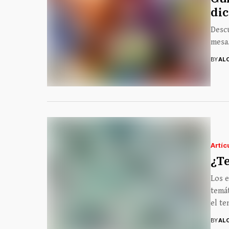
dic
Descu
mesa.
BY
AL
Artíc
¿Te
Los 
temát
el te
BY
AL