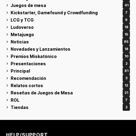
Juegos de mesa
41
Kickstarter, Gamefound y Crowdfunding
7
LCG y TCG
9
Ludoverso
18
Metajuego
15
Noticias
85
Novedades y Lanzamientos
18
Premios Miskatónico
10
Presentaciones
2
Principal
81
Recomendación
3
Relatos cortos
12
Reseñas de Juegos de Mesa
21
ROL
7
Tiendas
2
HELP/SUPPORT