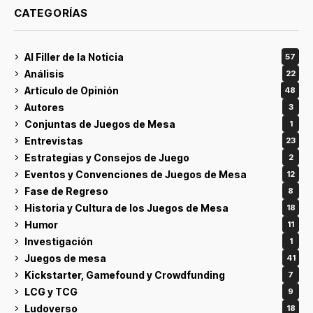
CATEGORÍAS
Al Filler de la Noticia
57
Análisis
22
Artículo de Opinión
48
Autores
3
Conjuntas de Juegos de Mesa
1
Entrevistas
23
Estrategias y Consejos de Juego
2
Eventos y Convenciones de Juegos de Mesa
12
Fase de Regreso
8
Historia y Cultura de los Juegos de Mesa
18
Humor
11
Investigación
1
Juegos de mesa
41
Kickstarter, Gamefound y Crowdfunding
7
LCG y TCG
9
Ludoverso
18