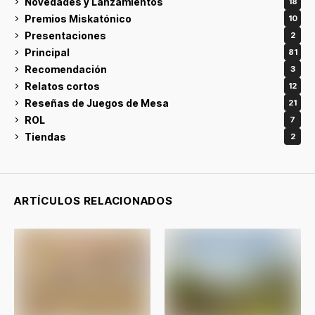
Novedades y Lanzamientos
18
Premios Miskatónico
10
Presentaciones
2
Principal
81
Recomendación
3
Relatos cortos
12
Reseñas de Juegos de Mesa
21
ROL
7
Tiendas
2
ARTÍCULOS RELACIONADOS