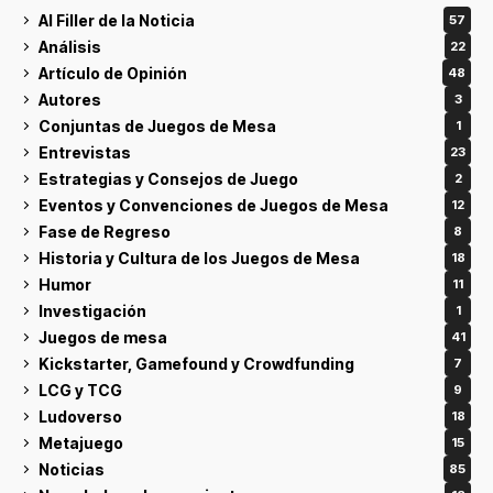
Al Filler de la Noticia
57
Análisis
22
Artículo de Opinión
48
Autores
3
Conjuntas de Juegos de Mesa
1
Entrevistas
23
Estrategias y Consejos de Juego
2
Eventos y Convenciones de Juegos de Mesa
12
Fase de Regreso
8
Historia y Cultura de los Juegos de Mesa
18
Humor
11
Investigación
1
Juegos de mesa
41
Kickstarter, Gamefound y Crowdfunding
7
LCG y TCG
9
Ludoverso
18
Metajuego
15
Noticias
85