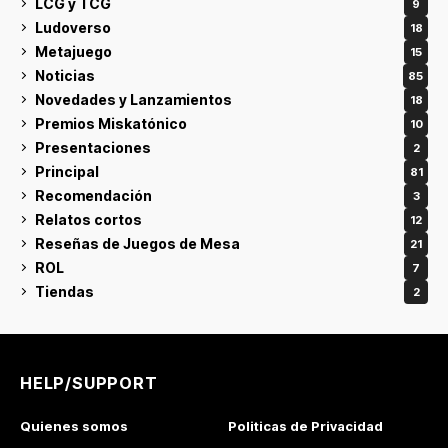
LCG y TCG
9
Ludoverso
18
Metajuego
15
Noticias
85
Novedades y Lanzamientos
18
Premios Miskatónico
10
Presentaciones
2
Principal
81
Recomendación
3
Relatos cortos
12
Reseñas de Juegos de Mesa
21
ROL
7
Tiendas
2
HELP/SUPPORT
Quienes somos
Politicas de Privacidad