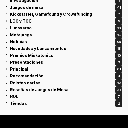
Investigación
1
Juegos de mesa
41
Kickstarter, Gamefound y Crowdfunding
7
LCG y TCG
9
Ludoverso
18
Metajuego
15
Noticias
85
Novedades y Lanzamientos
18
Premios Miskatónico
10
Presentaciones
2
Principal
81
Recomendación
3
Relatos cortos
12
Reseñas de Juegos de Mesa
21
ROL
7
Tiendas
2