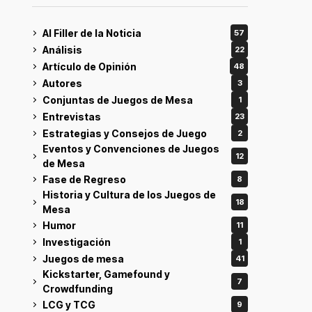
Al Filler de la Noticia
57
Análisis
22
Artículo de Opinión
48
Autores
3
Conjuntas de Juegos de Mesa
1
Entrevistas
23
Estrategias y Consejos de Juego
2
Eventos y Convenciones de Juegos
12
de Mesa
Fase de Regreso
8
Historia y Cultura de los Juegos de
18
Mesa
Humor
11
Investigación
1
Juegos de mesa
41
Kickstarter, Gamefound y
7
Crowdfunding
LCG y TCG
9