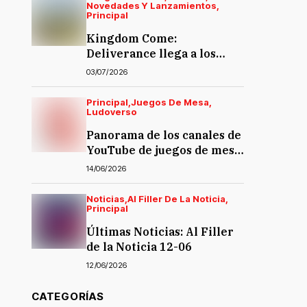
Novedades Y Lanzamientos
Principal
Kingdom Come:
Deliverance llega a los
juegos de mesa… y la
03/07/2026
polémica también
Principal
Juegos De Mesa
Ludoverso
Panorama de los canales de
YouTube de juegos de mesa
en español
14/06/2026
Noticias
Al Filler De La Noticia
Principal
Últimas Noticias: Al Filler
de la Noticia 12-06
12/06/2026
CATEGORÍAS