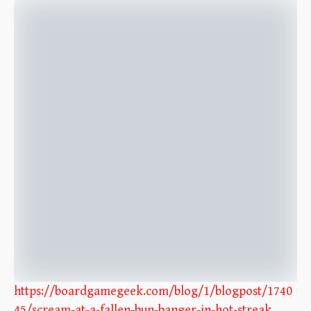
https://boardgamegeek.com/blog/1/blogpost/1740
45/scream-at-a-fallen-bun-banger-in-hot-streak