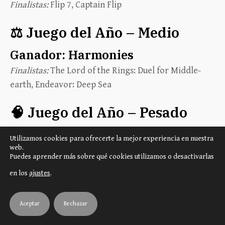
Finalistas:
Flip 7, Captain Flip
⚖️ Juego del Año – Medio
Ganador:
Harmonies
Finalistas:
The Lord of the Rings: Duel for Middle-
earth, Endeavor: Deep Sea
🧠 Juego del Año – Pesado
Ganador:
SETI: Search for
Utilizamos cookies para ofrecerte la mejor experiencia en nuestra
Extraterrestrial Intelligence
web.
Puedes aprender más sobre qué cookies utilizamos o desactivarlas
Finalistas:
Arcs, Civolution
en los
ajustes
.
🎉 Party Game
Aceptar
Rechazar
Ganador:
Flip 7