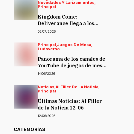
Novedades Y Lanzamientos
Principal
Kingdom Come:
Deliverance llega a los
juegos de mesa… y la
03/07/2026
polémica también
Principal
Juegos De Mesa
Ludoverso
Panorama de los canales de
YouTube de juegos de mesa
en español
14/06/2026
Noticias
Al Filler De La Noticia
Principal
Últimas Noticias: Al Filler
de la Noticia 12-06
12/06/2026
CATEGORÍAS