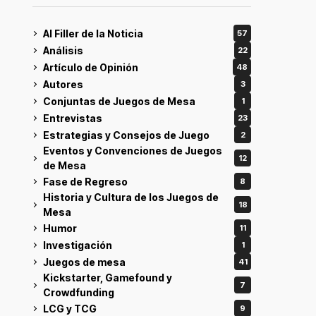
Al Filler de la Noticia
57
Análisis
22
Artículo de Opinión
48
Autores
3
Conjuntas de Juegos de Mesa
1
Entrevistas
23
Estrategias y Consejos de Juego
2
Eventos y Convenciones de Juegos
12
de Mesa
Fase de Regreso
8
Historia y Cultura de los Juegos de
18
Mesa
Humor
11
Investigación
1
Juegos de mesa
41
Kickstarter, Gamefound y
7
Crowdfunding
LCG y TCG
9