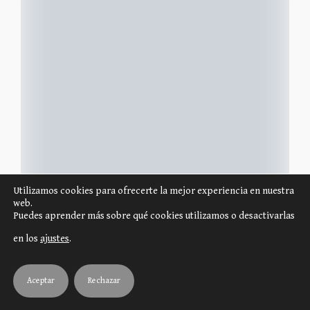
Utilizamos cookies para ofrecerte la mejor experiencia en nuestra
web.
Puedes aprender más sobre qué cookies utilizamos o desactivarlas
en los
ajustes
.
https://boardgamegeek.com/blog/1/blogpost/171666/gama-expo-2025-van-ryder-games-mindware-zero-strat
Se pudo ver el juego en la Gama Expo 2025 el cual
se espera para este marzo.
Aceptar
Rechazar
Un juego si autoría acreditada de 2-4 jugadores y