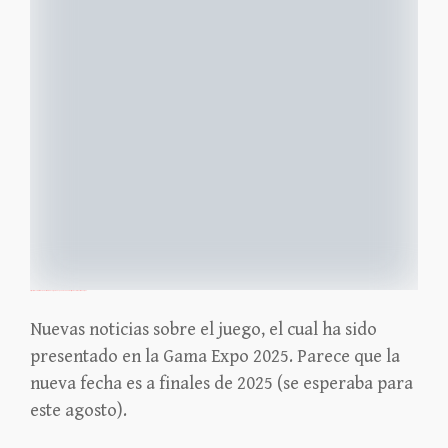
https://icv2.com/articles/news/view/58973/gama-expo-news-2025-devir-games-rolls-out-red-carpet
Nuevas noticias sobre el juego, el cual ha sido
presentado en la Gama Expo 2025. Parece que la
nueva fecha es a finales de 2025 (se esperaba para
este agosto).