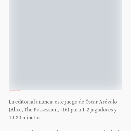
https://bsky.app/profile/owlisticgames.bsky.social/post/3ljgfamh27c2i
La editorial anuncia este juego de Óscar Arévalo
(Alice, The Possession, +16) para 1-2 jugadores y
10-20 minutos.