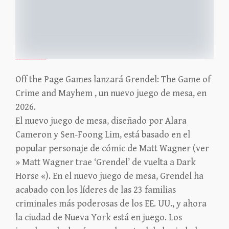
https://icv2.com/articles/news/view/58989/gama-expo-2025-news-new-grendel-board-game-unveiled
Off the Page Games lanzará Grendel: The Game of
Crime and Mayhem , un nuevo juego de mesa, en
2026.
El nuevo juego de mesa, diseñado por Alara
Cameron y Sen-Foong Lim, está basado en el
popular personaje de cómic de Matt Wagner (ver
» Matt Wagner trae ‘Grendel’ de vuelta a Dark
Horse «). En el nuevo juego de mesa, Grendel ha
acabado con los líderes de las 23 familias
criminales más poderosas de los EE. UU., y ahora
la ciudad de Nueva York está en juego. Los