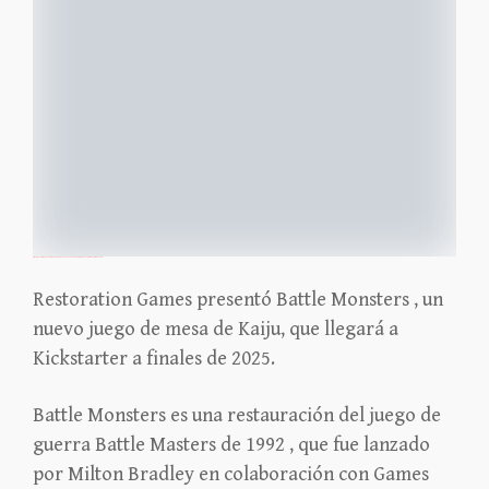
https://icv2.com/articles/news/view/58966/gama-expo-2025-news-restoration-games-previews-battle-monsters
Restoration Games presentó Battle Monsters , un
nuevo juego de mesa de Kaiju, que llegará a
Kickstarter a finales de 2025.
Battle Monsters es una restauración del juego de
guerra Battle Masters de 1992 , que fue lanzado
por Milton Bradley en colaboración con Games