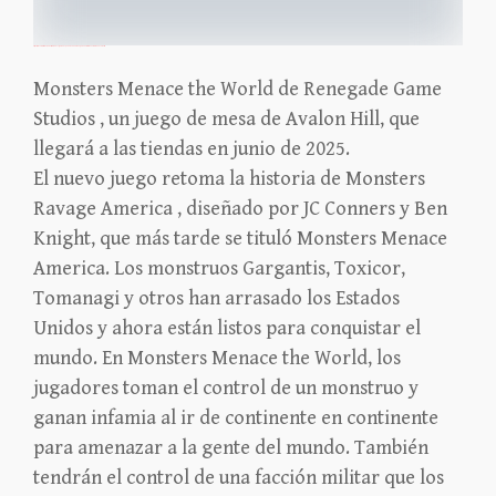
https://icv2.com/articles/news/view/58971/gama-expo-news-2025-renegade-unveils-monsters-menace-world
Monsters Menace the World de Renegade Game
Studios , un juego de mesa de Avalon Hill, que
llegará a las tiendas en junio de 2025.
El nuevo juego retoma la historia de Monsters
Ravage America , diseñado por JC Conners y Ben
Knight, que más tarde se tituló Monsters Menace
America. Los monstruos Gargantis, Toxicor,
Tomanagi y otros han arrasado los Estados
Unidos y ahora están listos para conquistar el
mundo. En Monsters Menace the World, los
jugadores toman el control de un monstruo y
ganan infamia al ir de continente en continente
para amenazar a la gente del mundo. También
tendrán el control de una facción militar que los