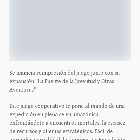
https://mailchi.mp/6fee85142e04/reimpresin-confirmada-y-adems-nos-preparamos-para-interocio-12822194?e=a19f926452
Se anuncia reimpresión del juego junto con su
expansión “La Fuente de la Juventud y Otras
Aventuras”.
Este juego cooperativo te pone al mando de una
expedición en plena selva amazónica,
enfrentándote a encuentros mortales, la escasez
de recursos y dilemas estratégicos. Fácil de
aprender pero difícil de dominar, La Expedición