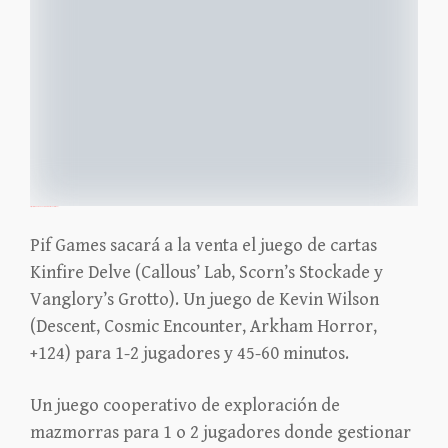
https://elmiskatonico.es/kinfire-delve-castellano/
Pif Games sacará a la venta el juego de cartas
Kinfire Delve (Callous’ Lab, Scorn’s Stockade y
Vanglory’s Grotto). Un juego de Kevin Wilson
(Descent, Cosmic Encounter, Arkham Horror,
+124) para 1-2 jugadores y 45-60 minutos.
Un juego cooperativo de exploración de
mazmorras para 1 o 2 jugadores donde gestionar