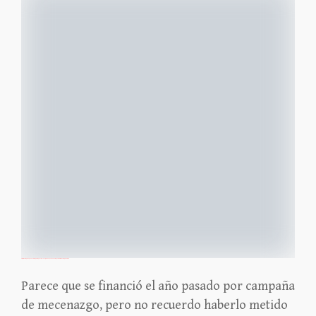
https://boardgamegeek.com/blog/1/blogpost/171512/gama-expo-2025-sardegna-tabriz-the-card-game-run-b
Parece que se financió el año pasado por campaña
de mecenazgo, pero no recuerdo haberlo metido