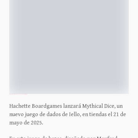
https://icv2.com/articles/news/view/58965/gama-expo-2025-news-shoot-dice-the-labyrinth-mythical-dice
Hachette Boardgames lanzará Mythical Dice, un
nuevo juego de dados de Iello, en tiendas el 21 de
mayo de 2025.