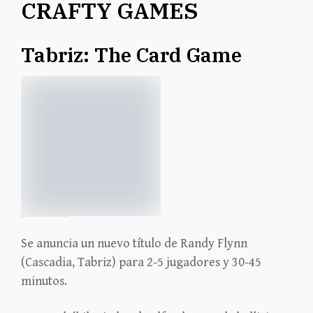
CRAFTY GAMES
Tabriz: The Card Game
https://boardgamegeek.com/blog/1/blogpost/171512/gama-expo-2025-sardegna-tabriz-the-card-game-run-b
Se anuncia un nuevo título de Randy Flynn
(Cascadia, Tabriz) para 2-5 jugadores y 30-45
minutos.