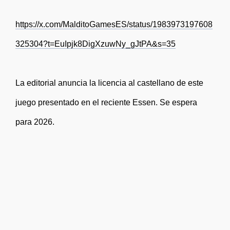
https://x.com/MalditoGamesES/status/1983973197608
325304?t=EuIpjk8DigXzuwNy_gJtPA&s=35
La editorial anuncia la licencia al castellano de este
juego presentado en el reciente Essen. Se espera
para 2026.