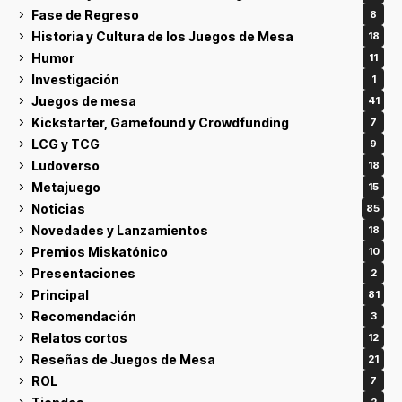
Fase de Regreso
8
Historia y Cultura de los Juegos de Mesa
18
Humor
11
Investigación
1
Juegos de mesa
41
Kickstarter, Gamefound y Crowdfunding
7
LCG y TCG
9
Ludoverso
18
Metajuego
15
Noticias
85
Novedades y Lanzamientos
18
Premios Miskatónico
10
Presentaciones
2
Principal
81
Recomendación
3
Relatos cortos
12
Reseñas de Juegos de Mesa
21
ROL
7