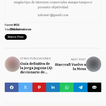
ningún tipo de intereses comerciales aunque tampoco
prometo objetividad.
xalons67@gmail.com
Fuente:
BGG
Via:
ElMiskatonico.es
Marco Polo
OTRAS PUBLICACIONES
NEXT POST
Guía definitiva de
Starcraft Vuelve a
la jerga jugona (A):
la Mesa
diccionario de
juegos de mesa