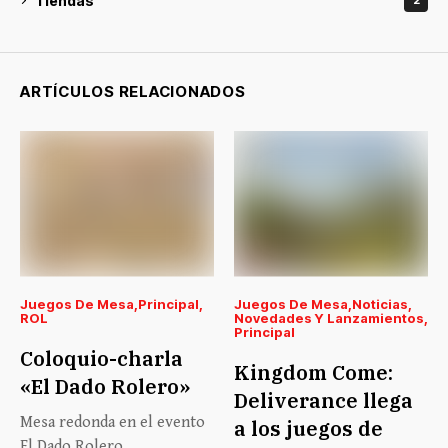
Tiendas
2
ARTÍCULOS RELACIONADOS
Juegos De Mesa
Principal
Juegos De Mesa
Noticias
ROL
Novedades Y Lanzamientos
Principal
Coloquio-charla
Kingdom Come:
«El Dado Rolero»
Deliverance llega
Mesa redonda en el evento
a los juegos de
El Dado Rolero