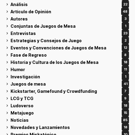
Análisis
22
Artículo de Opinión
48
Autores
3
Conjuntas de Juegos de Mesa
1
Entrevistas
23
Estrategias y Consejos de Juego
2
Eventos y Convenciones de Juegos de Mesa
12
Fase de Regreso
8
Historia y Cultura de los Juegos de Mesa
18
Humor
11
Investigación
1
Juegos de mesa
41
Kickstarter, Gamefound y Crowdfunding
7
LCG y TCG
9
Ludoverso
18
Metajuego
15
Noticias
85
Novedades y Lanzamientos
18
Premios Miskatónico
10