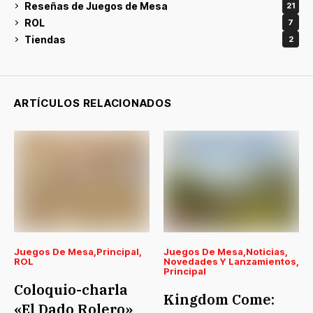
Reseñas de Juegos de Mesa
21
ROL
7
Tiendas
2
ARTÍCULOS RELACIONADOS
Juegos De Mesa
Principal
Juegos De Mesa
Noticias
ROL
Novedades Y Lanzamientos
Principal
Coloquio-charla
Kingdom Come:
«El Dado Rolero»