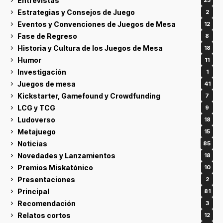
Entrevistas
23
Estrategias y Consejos de Juego
2
Eventos y Convenciones de Juegos de Mesa
12
Fase de Regreso
8
Historia y Cultura de los Juegos de Mesa
18
Humor
11
Investigación
1
Juegos de mesa
41
Kickstarter, Gamefound y Crowdfunding
7
LCG y TCG
9
Ludoverso
18
Metajuego
15
Noticias
85
Novedades y Lanzamientos
18
Premios Miskatónico
10
Presentaciones
2
Principal
81
Recomendación
3
Relatos cortos
12