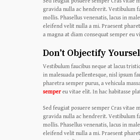
Sed feugiat posuere semper Cras vitae mi
gravida nulla ac hendrerit. Vestibulum fa
mollis. Phasellus venenatis, lacus in male
eleifend velit nulla a mi. Praesent phar
a magna at diam consequat semper eu vita
Don’t Objectify Yoursel
Vestibulum faucibus neque at lacus tristi
in malesuada pellentesque, nisl ipsum fauc
pharetra semper purus, a vehicula massa
semper
eu vitae elit. In hac habitasse pl
Sed feugiat posuere semper Cras vitae mi
gravida nulla ac hendrerit. Vestibulum fa
mollis. Phasellus venenatis, lacus in male
eleifend velit nulla a mi. Praesent phar