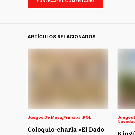
ARTÍCULOS RELACIONADOS
Juegos De Mesa
Principal
ROL
Juegos 
Novedad
Coloquio-charla «El Dado
King