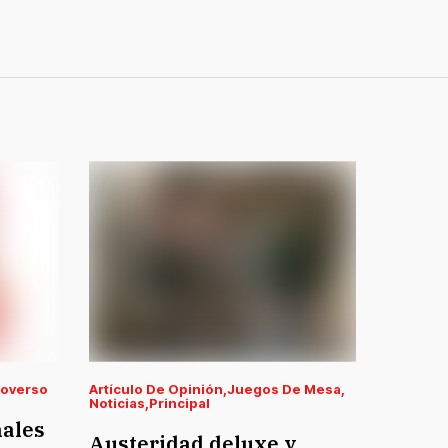
overso
Artículo De Opinión
Juegos De Mesa
Noticias
Principal
nales
Austeridad deluxe y