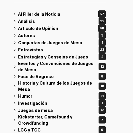
Al Filler de la Noticia
57
Análisis
22
Artículo de Opinión
48
Autores
3
Conjuntas de Juegos de Mesa
1
Entrevistas
23
Estrategias y Consejos de Juego
2
Eventos y Convenciones de Juegos
12
de Mesa
Fase de Regreso
8
Historia y Cultura de los Juegos de
18
Mesa
Humor
11
Investigación
1
Juegos de mesa
41
Kickstarter, Gamefound y
7
Crowdfunding
LCG y TCG
9