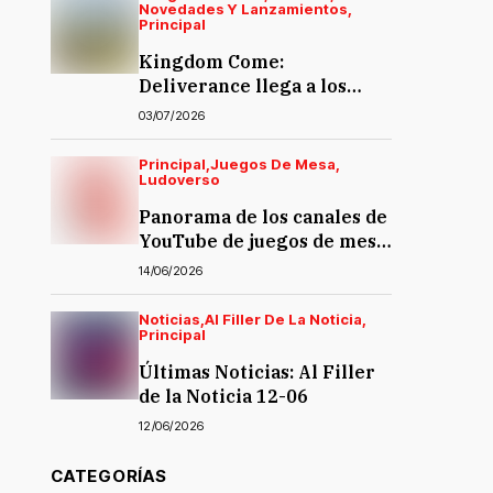
Novedades Y Lanzamientos
Principal
Kingdom Come:
Deliverance llega a los
juegos de mesa… y la
03/07/2026
polémica también
Principal
Juegos De Mesa
Ludoverso
Panorama de los canales de
YouTube de juegos de mesa
en español
14/06/2026
Noticias
Al Filler De La Noticia
Principal
Últimas Noticias: Al Filler
de la Noticia 12-06
12/06/2026
CATEGORÍAS