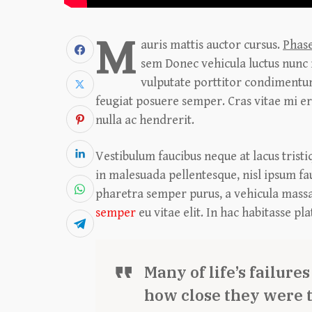
M
auris mattis auctor cursus.
Phase
sem Donec vehicula luctus nunc 
vulputate porttitor condimentum.
feugiat posuere semper. Cras vitae mi er
nulla ac hendrerit.
Vestibulum faucibus neque at lacus tristi
in malesuada pellentesque, nisl ipsum fauc
pharetra semper purus, a vehicula massa
semper
eu vitae elit. In hac habitasse pl
Many of life’s failure
how close they were 