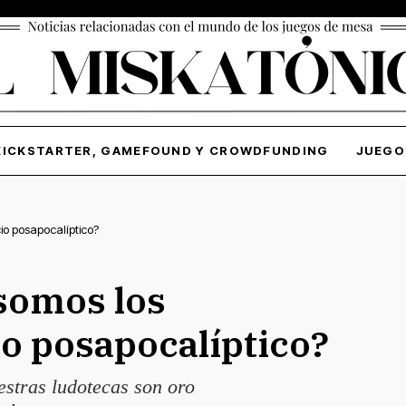
KICKSTARTER, GAMEFOUND Y CROWDFUNDING
JUEGO
io posapocalíptico?
somos los
io posapocalíptico?
stras ludotecas son oro