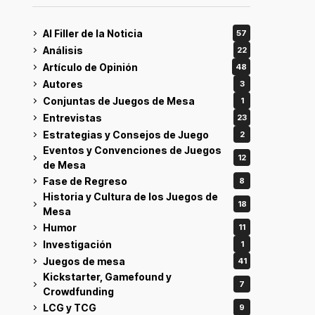
Al Filler de la Noticia
57
Análisis
22
Artículo de Opinión
48
Autores
3
Conjuntas de Juegos de Mesa
1
Entrevistas
23
Estrategias y Consejos de Juego
2
Eventos y Convenciones de Juegos
12
de Mesa
Fase de Regreso
8
Historia y Cultura de los Juegos de
18
Mesa
Humor
11
Investigación
1
Juegos de mesa
41
Kickstarter, Gamefound y
7
Crowdfunding
LCG y TCG
9