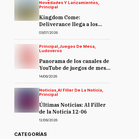
Novedades Y Lanzamientos
Principal
Kingdom Come:
Deliverance llega a los
juegos de mesa… y la
03/07/2026
polémica también
Principal
Juegos De Mesa
Ludoverso
Panorama de los canales de
YouTube de juegos de mesa
en español
14/06/2026
Noticias
Al Filler De La Noticia
Principal
Últimas Noticias: Al Filler
de la Noticia 12-06
12/06/2026
CATEGORÍAS