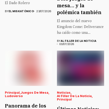
El Dado Rolero
mesa… y la
polémica también
BY
EL MISKATÓNICO
23/07/2026
El anuncio del nuevo
Kingdom Come: Deliverance
ha caído como una
auténtica...
BY
AL FILLER DE LA NOTICIA
03/07/2026
Principal
Juegos De Mesa
Noticias
Ludoverso
Al Filler De La Noticia
Principal
Panorama de los