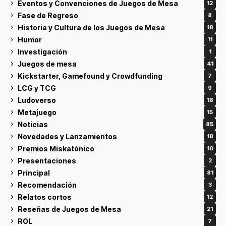
Eventos y Convenciones de Juegos de Mesa
12
Fase de Regreso
8
Historia y Cultura de los Juegos de Mesa
18
Humor
11
Investigación
1
Juegos de mesa
41
Kickstarter, Gamefound y Crowdfunding
7
LCG y TCG
9
Ludoverso
18
Metajuego
15
Noticias
85
Novedades y Lanzamientos
18
Premios Miskatónico
10
Presentaciones
2
Principal
81
Recomendación
3
Relatos cortos
12
Reseñas de Juegos de Mesa
21
ROL
7