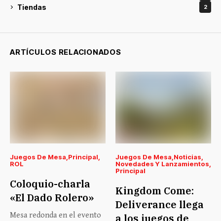
Tiendas
2
ARTÍCULOS RELACIONADOS
Juegos De Mesa
Principal
Juegos De Mesa
Noticias
ROL
Novedades Y Lanzamientos
Principal
Coloquio-charla
Kingdom Come:
«El Dado Rolero»
Deliverance llega
Mesa redonda en el evento
a los juegos de